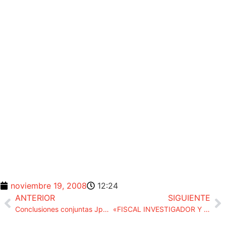
noviembre 19, 2008
12:24
ANTERIOR
SIGUIENTE
Conclusiones conjuntas JpD y UPF tras la reunión anual de sus ejecutivas. Comunicado 12/11/08.
«FISCAL INVESTIGADOR Y JUEZ DE GARANTÍAS». CONCLUSIONES SEMINARIO NOVIEMBRE 2008