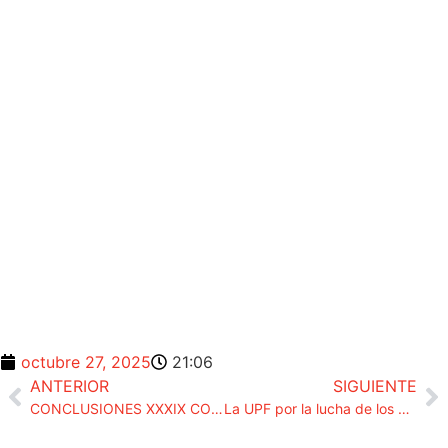
octubre 27, 2025
21:06
ANTERIOR
SIGUIENTE
CONCLUSIONES XXXIX CONGRESO DE UPF EN ALCALÁ DE HENARES: “ESTADO DE DERECHO”
La UPF por la lucha de los derechos económicos y mejoras reales en la carrera: incremento permanentede perceptores de productividad