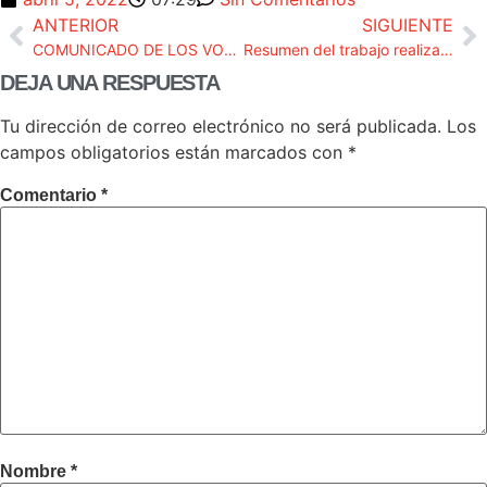
ANTERIOR
SIGUIENTE
COMUNICADO DE LOS VOCALES DE LA LISTA DE LA UPF DEL CONSEJO FISCAL CELEBRADO LOS DÍAS 23 Y 24 DE MARZO DE 2022
Resumen del trabajo realizado por la Union Progresista de Fiscales y sus vocales en el consejo fiscal 2018-2022
DEJA UNA RESPUESTA
Tu dirección de correo electrónico no será publicada.
Los
campos obligatorios están marcados con
*
Comentario
*
Nombre
*