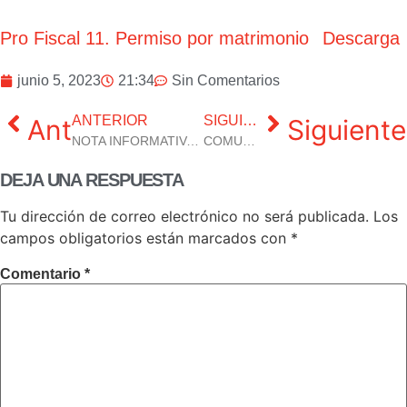
Pro Fiscal 11. Permiso por matrimonio
Descarga
junio 5, 2023
21:34
Sin Comentarios
ANTERIOR
SIGUIENTE
Ant
Siguiente
NOTA INFORMATIVA SOBRE EL ESTADO EN EL QUE SE ENCUENTRA A DÍA DE HOY LA MESA DE RETRIBUCIONES.
COMUNICADO DE LOS VOCALES A PROPUESTA DE LA UPF DEL CONSEJO CELEBRADO El 08.06.2023
DEJA UNA RESPUESTA
Tu dirección de correo electrónico no será publicada.
Los
campos obligatorios están marcados con
*
Comentario
*