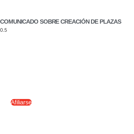
COMUNICADO SOBRE CREACIÓN DE PLAZAS
AFÍLIATE A UPF
Si eres funcionario de carrera del Ministerio
Fiscal en activo y quieres asociarte, déjanos tu
teléfono o correo electrónico y nos pondremos
en contacto contigo a la mayor brevedad posible.
Afiliarse