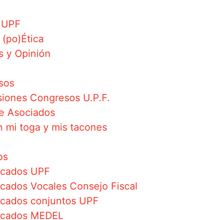
a UPF
 (po)Ética
s y Opinión
sos
iones Congresos U.P.F.
e Asociados
 mi toga y mis tacones
os
cados UPF
ados Vocales Consejo Fiscal
cados conjuntos UPF
cados MEDEL