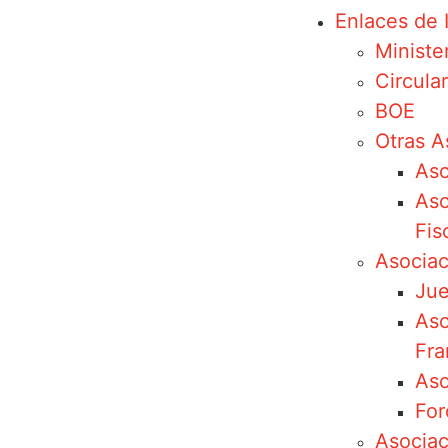
Enlaces de 
Minister
Circula
BOE
Otras A
Aso
Aso
Fis
Asociac
Jue
Aso
Fra
Aso
For
Asociac