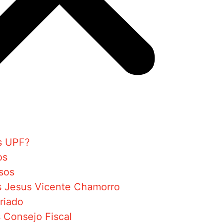
s UPF?
os
sos
s Jesus Vicente Chamorro
riado
 Consejo Fiscal