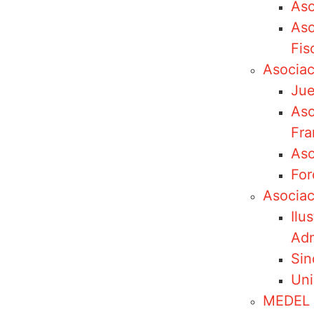
Aso
Aso
Fis
Asociac
Jue
Aso
Fra
Aso
For
Asociac
Ilu
Adm
Sin
Uni
MEDEL