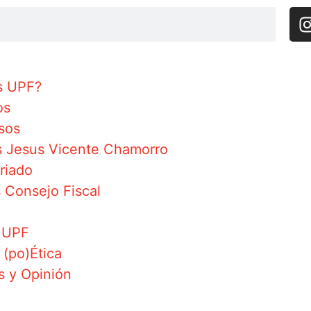
s UPF?
os
sos
s Jesus Vicente Chamorro
riado
 Consejo Fiscal
a UPF
 (po)Ética
s y Opinión