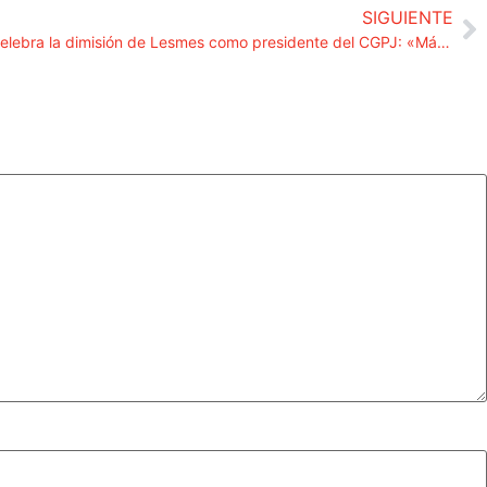
SIGUIENTE
La Unión Progresista de Fiscales celebra la dimisión de Lesmes como presidente del CGPJ: «Más vale tarde que nunca»