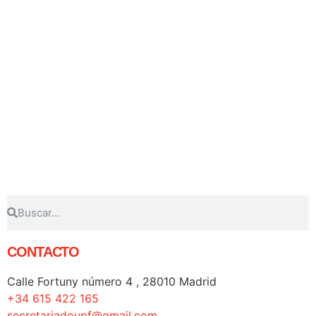
Si eres funcionario de carrera del Ministerio
Fiscal en activo y quieres asociarte, déjanos tu
teléfono o correo electrónico y nos
pondremos en contacto contigo a la mayor
brevedad posible.
Afiliarse
CONTACTO
Calle Fortuny número 4 , 28010 Madrid
+34 615 422 165
secretariadoupf@gmail.com