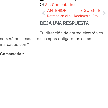
Sin Comentarios
ANTERIOR
SIGUIENTE
Retraso en el concurso para la cobertura de plazas en el Ministerio Fiscal.
Rechazo al Proyecto de Real Decreto en el que se establece la plantilla orgánica del Ministerio Fiscal.
DEJA UNA RESPUESTA
Tu dirección de correo electrónico
no será publicada.
Los campos obligatorios están
marcados con
*
Comentario
*