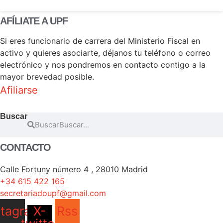
AFÍLIATE A UPF
Si eres funcionario de carrera del Ministerio Fiscal en
activo y quieres asociarte, déjanos tu teléfono o correo
electrónico y nos pondremos en contacto contigo a la
mayor brevedad posible.
Afiliarse
Buscar
Buscar
CONTACTO
Calle Fortuny número 4 , 28010 Madrid
+34 615 422 165
secretariadoupf@gmail.com
stagram
X-
Rss