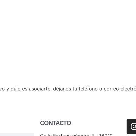
ctivo y quieres asociarte, déjanos tu teléfono o correo elec
CONTACTO
Calle Fortuny número 4 , 28010