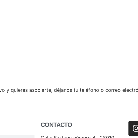
ctivo y quieres asociarte, déjanos tu teléfono o correo elec
CONTACTO
Calle Fortuny número 4 , 28010